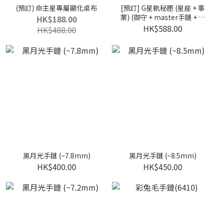
(預訂) 命主星專屬顯化桌布
[預訂] G星軌秘匣 (星座 + 事
業) (御守 + master手鏈 + 能
HK$188.00
量石 + 許願羊皮紙 + 能量符
HK$588.00
HK$488.00
+ 本命盧恩符號木牌 + 魚眼
石)
黑月光手鏈 (~7.8mm)
黑月光手鏈 (~8.5mm)
HK$400.00
HK$450.00