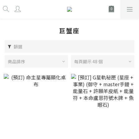
巨蟹座
篩選
商品排序
每頁顯示 48 個