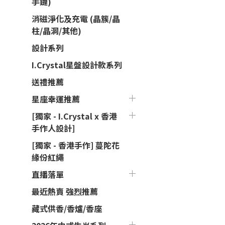
手鏈)
消磁淨化及充電 (晶簇/晶
柱/晶洞/其他)
設計系列
I.Crystal星盤設計款系列
送禮推薦
星座幸運推薦
[獨家 - I.Crystal x 香港
手作人設計]
[獨家 - 香港手作] 蔓陀花
緣份紅繩
直播落單
最近熱賣 強烈推薦
藏式供香/香爐/香座