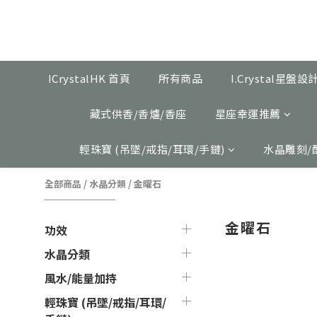
ICrystalHK 首頁
所有商品
I.Crystal星盤
藏式供香/香爐/香座
星座幸運推薦
輕珠寶 (吊墜/戒指/耳環/手鏈)
水晶雕刻/
全部商品
/
水晶分類
/
金曜石
金曜石
功效
水晶分類
風水/能量加持
輕珠寶 (吊墜/戒指/耳環/