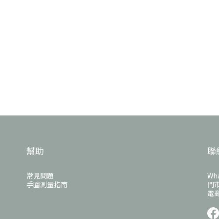
幫助
聯
常見問題
Wha
手圍測量指南
門市
電郵: