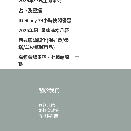
2026年中式生肖系列
占卜及靈擺
IG Story 24小時快閃優惠
2026年阿I 星座座枱月曆
西式願望顯化(例如香/香
塔/羊皮紙等用品)
高頻氣場重塑 - 七脈輪調
整
關於我們
運送政策
退換貨政策
條款與細則