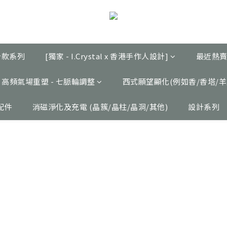
設計款系列
[獨家 - I.Crystal x 香港手作人設計]
最近熱賣
高頻氣場重塑 - 七脈輪調整
西式願望顯化(例如香/香塔/羊
配件
消磁淨化及充電 (晶簇/晶柱/晶洞/其他)
設計系列