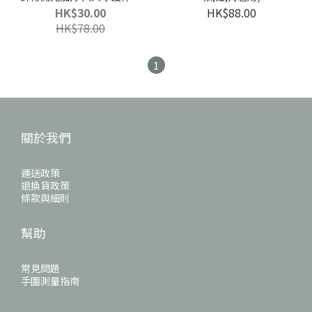
經卡 (跟身/2026年正東/正
HK$30.00
HK$88.00
北/中宮/自己生肖方位)
HK$78.00
1
關於我們
運送政策
退換貨政策
條款與細則
幫助
常見問題
手圍測量指南