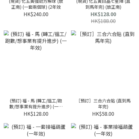
(現貨) 化五黃強勁方解球 (放
(現貨) 化五黃白晶七星陣 (直
正南) (一套兩個球) (2年效
到馬年完) (放正南)
HK$240.00
HK$128.00
HK$188.00
(預訂) 福 - 馬 (轉工/搵工/跑
［預訂］三合六合貼 (直到馬
數/想事業有提升進步) (一年
年完)
效)
HK$128.00
HK$58.00