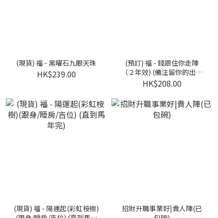
(現貨) 福 - 黑曜石九眼天珠
(預訂) 福 - 錢跟住你走陣
（２年效) (備注留你的出生
HK$239.00
年月日和中文姓名)
HK$208.00
(現貨) 福 - 陽運起(彩虹桉樹)
招財升職事業好|貴人陣(已
(跟身/睡房/吉位) (直到馬年
包碗)