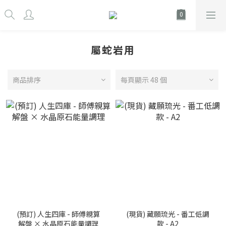
屬蛇岩用
商品排序
每頁顯示 48 個
(預訂) 人生四庫 - 師傅親算
(現貨) 藏願琉光 - 番工低調
解盤 × 水晶原石能量調理
款 - A2