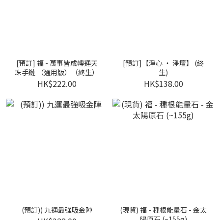
[預訂] 福 - 萬事皆成轉運天
[預訂]【淨心 ‧ 淨壇】 (終
珠手鏈 （通用版）（終生）
生)
HK$222.00
HK$138.00
(預訂)) 九運最強吸金陣
(現貨) 福 - 種根能量石 - 金太
陽原石 (~155g)