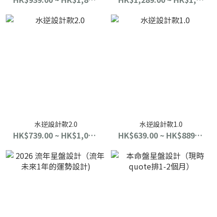
水逆設計款2.0
水逆設計款1.0
HK$739.00 ~ HK$1,089.00
HK$639.00 ~ HK$889.00