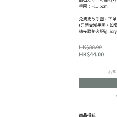
手圍：~15.5cm
免費更改手圍，下單
(只適合減手圍，如
請先聯絡客服ig: icryst
HK$88.00
HK$44.00
若想
商品描述