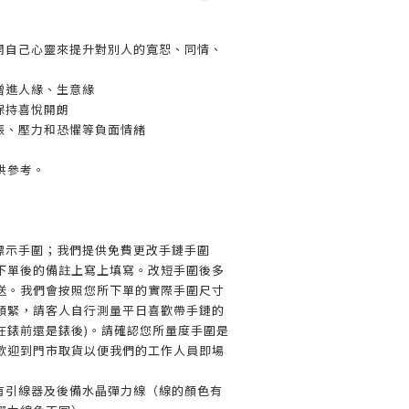
開自己心靈來提升對別人的寬恕、同情、
增進人緣、生意緣
保持喜悅開朗
張、壓力和恐懼等負面情緒
供參考。
標示手圍；我們提供免費更改手鏈手圍
下單後的備註上寫上填寫。改短手圍後多
送。我們會按照您所下單的實際手圍尺寸
預緊，請客人自行測量平日喜歡帶手鏈的
在錶前還是錶後)。請確認您所量度手圍是
歡迎到門市取貨以便我們的工作人員即場
有引線器及後備水晶彈力線（線的顏色有