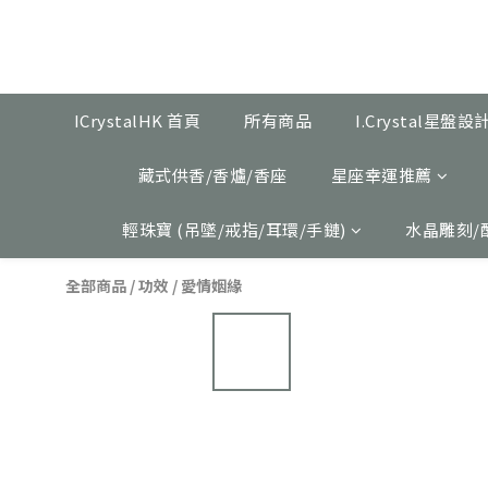
ICrystalHK 首頁
所有商品
I.Crystal星盤
藏式供香/香爐/香座
星座幸運推薦
輕珠寶 (吊墜/戒指/耳環/手鏈)
水晶雕刻/
全部商品
/
功效
/
愛情姻緣