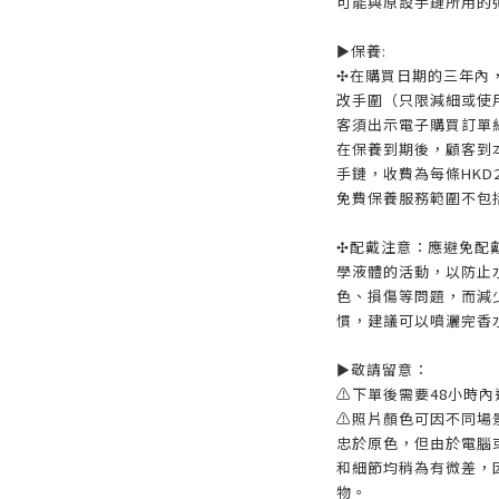
可能與原設手鏈所用的
►保養:
✣在購買日期的三年內
改手圍（只限減細或使
客須出示電子購買訂單
在保養到期後，顧客到
手鏈，收費為每條HKD
免費保養服務範圍不包
✣配戴注意：應避免配戴
學液體的活動，以防止
色、損傷等問題，而減
慣，建議可以噴灑完香
►敬請留意：
⚠️下單後需要48小時
⚠️照片顏色可因不同
忠於原色，但由於電腦
和細節均稍為有微差，
物。