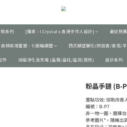
設計款系列
[獨家 - I.Crystal x 香港手作人設計]
最近熱賣
高頻氣場重塑 - 七脈輪調整
西式願望顯化(例如香/香塔/羊
配件
消磁淨化及充電 (晶簇/晶柱/晶洞/其他)
設計系列
粉晶手鏈 (B-P7
重點功效: 協助改
編號：B-P7  
非一物一圖，選擇合
參考圖片*，隨機出貨
晶石尺寸：可能有+/- 