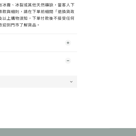
會有冰霧、冰裂或其他天然礦缺，當客人下
條款與細則，請在下單前細閱「退換貨政
及以上購物須知，下單付款後不接受任何
歡迎到門市了解貨品。