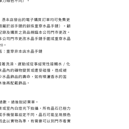
彈力線色不同）。
，憑本店發出的電子購買訂單均可免費更
用屬於該手鏈的餘珠重穿水晶手鏈）。顧
紀錄及購買之貨品親臨本公司門市更改。
本公司門市更改水晶手鏈手圍或重穿水晶
20。
括：重穿非本店水晶手鏈
著洗澡、運動或從事經常性接觸水 / 化
水晶內的礦物變質或遭受碰撞，造成褪
少水晶飾品的壽命，如有噴灑香水的習
水後再配戴飾品。
內過數，過後默認棄單。
場景或室內白燈光下拍攝，所有晶石已極力
或手機螢幕設定不同，晶石可能呈現顏色
因此以實物為準，有需要可以到門市看實