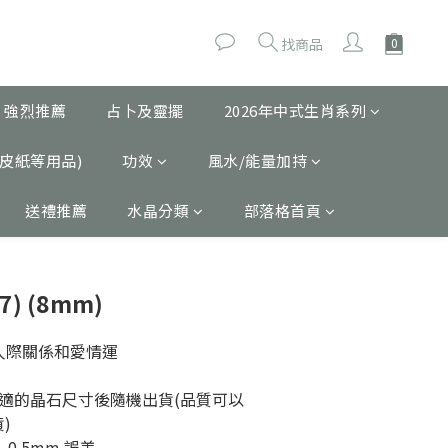
找商品
 強烈推薦
占卜及靈擺
2026年中式生肖系列
皮紙等用品)
功效
風水/能量加持
送禮推薦
水晶分類
部落格首頁
) (8mm)
善人際關係和愛情運
適的晶石尺寸後隨機出貨(品質可以
)
0.5mm 誤差