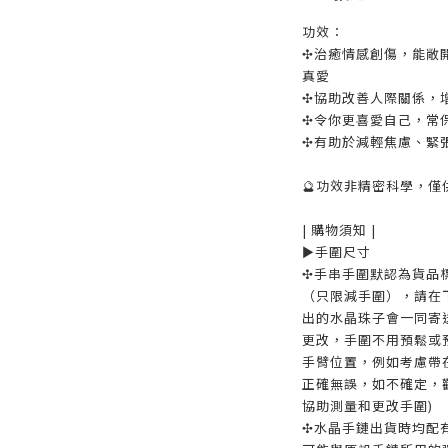
功效：
✣治癒情感創傷，能敞
真愛
✣協助改善人際關係，
✣令你更喜愛自己，常
✣有助於減輕焦慮、緊
🔮功效非精密科學，僅
| 購物須知 |
►手圍尺寸
✣手串手圍默認為貨品
（只限減手圍），請在
出的水晶珠子會一同寄
更改，手圍不用預鬆或
手臂位置，例如考慮帶
正確無誤，如不確定，
協助測量和更改手圍)
✣水晶手鏈出貨時均配