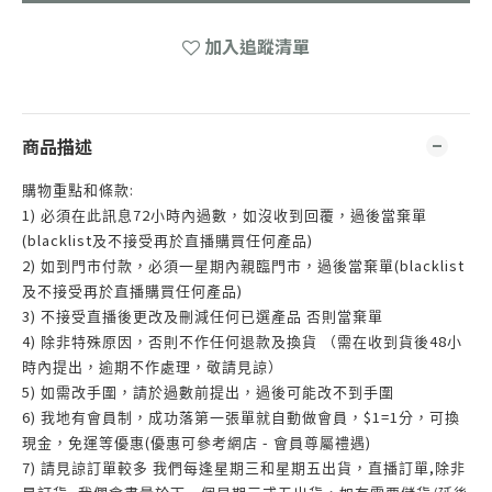
加入追蹤清單
商品描述
:
購物重點和條款
1)
72
必須在此訊息
小時內過數，如沒收到回覆，過後當棄單
(blacklist
)
及不接受再於直播購買任何產品
2)
(blacklist
如到門市付款，必須一星期內親臨門市，過後當棄單
)
及不接受再於直播購買任何產品
3)
不接受直播後更改及刪減任何已選產品
否則當棄單
4)
48
除非特殊原因，否則不作任何退款及換貨
（需在收到貨後
小
時內提出，逾期不作處理，敬請見諒）
5)
如需改手圍，請於過數前提出，過後可能改不到手圍
6)
$1=1
我地有會員制，成功落第一張單就自動做會員，
分，可換
(
-
)
現金，免運等優惠
優惠可參考網店
會員尊屬禮遇
7)
,
請見諒訂單較多
我們每逢星期三和星期五出貨，直播訂單
除非