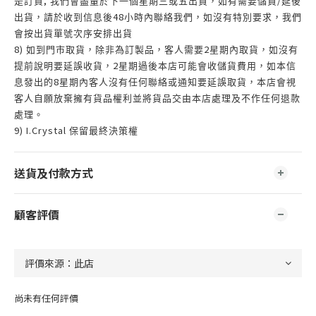
,
/
是訂貨
我們會盡量於下一個星期三或五出貨，如有需要儲貨
延後
48
出貨，請於收到信息後
小時內聯絡我們，如沒有特別要求，我們
會按出貨單號次序安排出貨
8)
2
如到門市取貨，除非為訂製品，客人需要
星期內取貨，如沒有
2
提前說明要延誤收貨，
星期過後本店可能會收儲貨費用，如本信
8
息發出的
星期內客人沒有任何聯絡或通知要延誤取貨，本店會視
客人自願放棄擁有貨品權利並將貨品交由本店處理及不作任何退款
處理。
9) I.Crystal
保留最終決策權
送貨及付款方式
顧客評價
尚未有任何評價