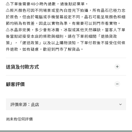
⚠️下單後需要48小時內過數，過後默認棄單。
⚠️照片顏色可因不同場景或室內白燈光下拍攝，所有晶石已極力忠
於原色，但由於電腦或手機螢幕設定不同，晶石可能呈現顏色和細
節均稍為有微差，因此以實物為準，有需要可以到門市看實物。
⚠️水晶非完美，多少會有冰霧、冰裂或其他天然礦缺，當客人下單
後當默認接受本店的條款與細則，請在下單前細閱「退換貨政
策」，「運送政策」以及以上購物須知，下單付款後不接受任何條
件退款，如有疑慮，歡迎到門市了解貨品。
送貨及付款方式
顧客評價
尚未有任何評價