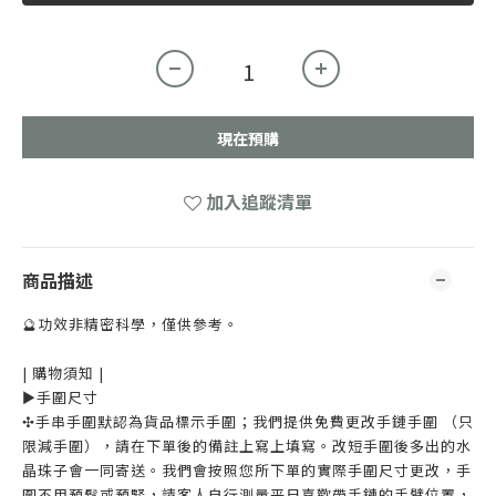
現在預購
加入追蹤清單
商品描述
🔮功效非精密科學，僅供參考。
| 購物須知 |
►手圍尺寸
✣手串手圍默認為貨品標示手圍；我們提供免費更改手鏈手圍 （只
限減手圍），請在下單後的備註上寫上填寫。改短手圍後多出的水
晶珠子會一同寄送。我們會按照您所下單的實際手圍尺寸更改，手
圍不用預鬆或預緊，請客人自行測量平日喜歡帶手鏈的手臂位置，