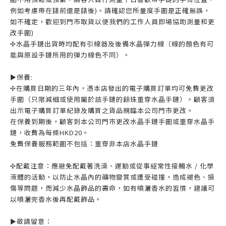
例如考慮帶在錶前還是錶後)。請確認您所量度手圍是正確無誤，
如不確定，歡迎到門市取貨以便我們的工作人員即場協助測量和更
改手圍)
✣水晶手鏈出貨時均配有引線器及後備水晶彈力線（線的顏色有可
能與原設手鏈所用的彈力線色不同）。
►保養:
✣在購買日期的三年內，憑本店發出的電子購買訂單均可免費更改
手圍（只限減細或使用屬於該手鏈的餘珠重穿水晶手鏈）。顧客須
出示電子購買訂單紀錄及購買之貨品親臨本公司門市更改。
在保養到期後，顧客到本公司門市更改水晶手鏈手圍或重穿水晶手
鏈，收費為每條HKD20。
免費保養服務範圍不包括：重穿非本店水晶手鏈
✣配戴注意：應避免配戴著洗澡、運動或從事經常性接觸水 / 化學
液體的活動，以防止水晶內的礦物變質或遭受碰撞，造成褪色、損
傷等問題，而減少水晶飾品的壽命，如有噴灑香水的習慣，建議可
以噴灑完香水後再配戴飾品。
►敬請留意：