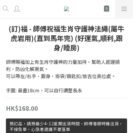
(訂)福 - 師傅祝福生肖守護神法繩(屬牛
虎岩用)(直到馬年完) (好運氣,順利,跟
身/睡房)
師傅賜福加上有生肖守護神的力量加持，幫助人起運順
利，防凶化解黑氣。
可以帶左/右手，跟身，掛袋/鎖匙扣/放吉位高位處。
手圍: 最盡18cm，可以自行調整長永
HK$168.00
預訂品，請預最少4-12星期出貨時間，師傅會跟時機出貨，
不接急單，心急者建議不要落單