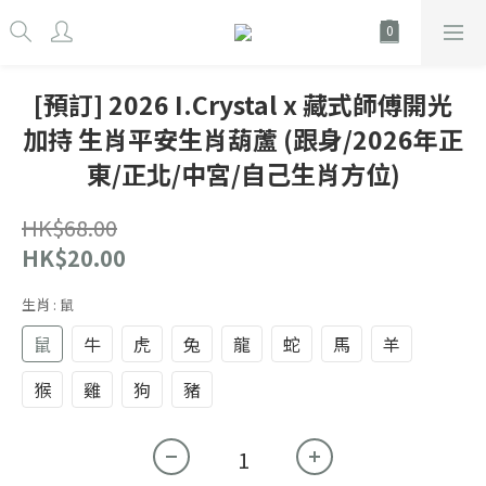
[預訂] 2026 I.Crystal x 藏式師傅開光
加持 生肖平安生肖葫蘆 (跟身/2026年正
東/正北/中宮/自己生肖方位)
HK$68.00
HK$20.00
生肖
: 鼠
鼠
牛
虎
兔
龍
蛇
馬
羊
猴
雞
狗
豬