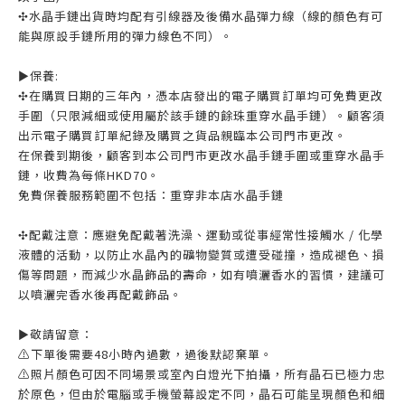
✣水晶手鏈出貨時均配有引線器及後備水晶彈力線（線的顏色有可
能與原設手鏈所用的彈力線色不同）。
►保養:
✣在購買日期的三年內，憑本店發出的電子購買訂單均可免費更改
手圍（只限減細或使用屬於該手鏈的餘珠重穿水晶手鏈）。顧客須
出示電子購買訂單紀錄及購買之貨品親臨本公司門市更改。
在保養到期後，顧客到本公司門市更改水晶手鏈手圍或重穿水晶手
鏈，收費為每條HKD70。
免費保養服務範圍不包括：重穿非本店水晶手鏈
✣配戴注意：應避免配戴著洗澡、運動或從事經常性接觸水 / 化學
液體的活動，以防止水晶內的礦物變質或遭受碰撞，造成褪色、損
傷等問題，而減少水晶飾品的壽命，如有噴灑香水的習慣，建議可
以噴灑完香水後再配戴飾品。
►敬請留意：
⚠️下單後需要48小時內過數，過後默認棄單。
⚠️照片顏色可因不同場景或室內白燈光下拍攝，所有晶石已極力忠
於原色，但由於電腦或手機螢幕設定不同，晶石可能呈現顏色和細