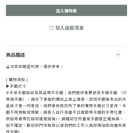
加入購物車
加入追蹤清單
商品描述
🔮功效非精密科學，僅供參考。
| 購物須知 |
►手圍尺寸
✣手串手圍默認為貨品標示手圍；我們提供免費更改手鏈手圍 （只
限減手圍），請在下單後的備註上寫上填寫。改短手圍後多出的水
晶珠子會一同寄送。我們會按照您所下單的實際手圍尺寸更改，手
圍不用預鬆或預緊，請客人自行測量平日喜歡帶手鏈的手臂位置，
例如考慮帶在錶前還是錶後)。請確認您所量度手圍是正確無誤，
如不確定，歡迎到門市取貨以便我們的工作人員即場協助測量和更
改手圍)