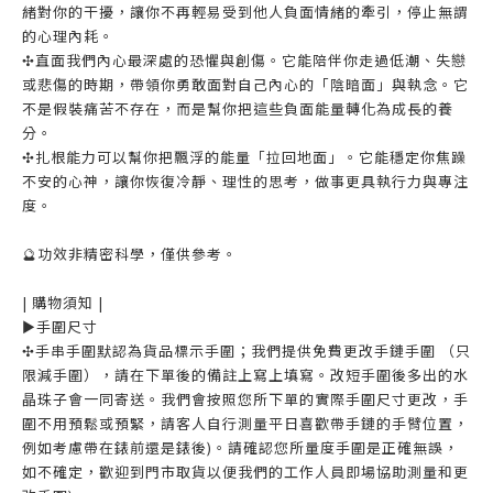
緒對你的干擾，讓你不再輕易受到他人負面情緒的牽引，停止無謂
的心理內耗。
✣直面我們內心最深處的恐懼與創傷。它能陪伴你走過低潮、失戀
或悲傷的時期，帶領你勇敢面對自己內心的「陰暗面」與執念。它
不是假裝痛苦不存在，而是幫你把這些負面能量轉化為成長的養
分。
✣扎根能力可以幫你把飄浮的能量「拉回地面」。它能穩定你焦躁
不安的心神，讓你恢復冷靜、理性的思考，做事更具執行力與專注
度。
🔮功效非精密科學，僅供參考。
| 購物須知 |
►手圍尺寸
✣手串手圍默認為貨品標示手圍；我們提供免費更改手鏈手圍 （只
限減手圍），請在下單後的備註上寫上填寫。改短手圍後多出的水
晶珠子會一同寄送。我們會按照您所下單的實際手圍尺寸更改，手
圍不用預鬆或預緊，請客人自行測量平日喜歡帶手鏈的手臂位置，
例如考慮帶在錶前還是錶後)。請確認您所量度手圍是正確無誤，
如不確定，歡迎到門市取貨以便我們的工作人員即場協助測量和更