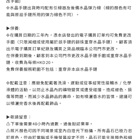
改手圍)
✣水晶手鏈出貨時均配有引線器及後備水晶彈力線（線的顏色有可
能與原設手鏈所用的彈力線色不同）。
►保養:
✣在購買日期的三年內，憑本店發出的電子購買訂單均可免費更改
手圍（只限減細或使用屬於該手鏈的餘珠重穿水晶手鏈）。顧客須
出示電子購買訂單紀錄及購買之貨品親臨本公司門市更改。
在保養到期後，顧客到本公司門市更改水晶手鏈手圍或重穿水晶手
鏈，收費為每條HKD20。
免費保養服務範圍不包括：重穿非本店水晶手鏈
✣配戴注意：應避免配戴著洗澡、運動或從事經常性接觸水 / 化學
液體的活動，以防止水晶內的礦物變質或遭受碰撞，造成褪色、損
傷等問題，而減少水晶飾品的壽命，如有噴灑香水的習慣，建議可
以噴灑完香水後再配戴飾品。
►敬請留意：
⚠️下單後需要48小時內過數，過後默認棄單。
⚠️照片顏色可因不同場景或室內白燈光下拍攝，所有晶石已極力忠
於原色，但由於電腦或手機螢幕設定不同，晶石可能呈現顏色和細