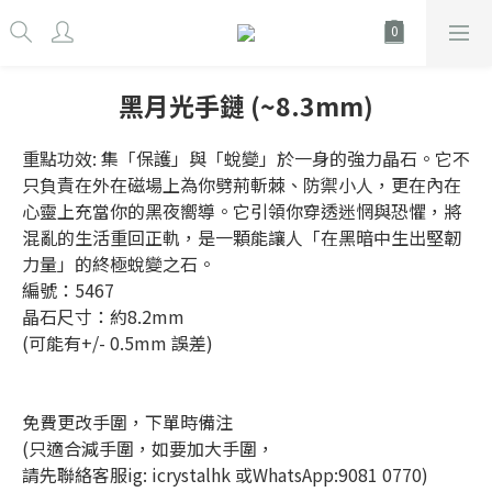
黑月光手鏈 (~8.3mm)
重點功效: 集「保護」與「蛻變」於一身的強力晶石。它不
只負責在外在磁場上為你劈荊斬棘、防禦小人，更在內在
心靈上充當你的黑夜嚮導。它引領你穿透迷惘與恐懼，將
混亂的生活重回正軌，是一顆能讓人「在黑暗中生出堅韌
力量」的終極蛻變之石。
編號：5467
晶石尺寸：約8.2mm
(可能有+/- 0.5mm 誤差)
免費更改手圍，下單時備注
(只適合減手圍，如要加大手圍，
請先聯絡客服ig: icrystalhk 或WhatsApp:9081 0770)