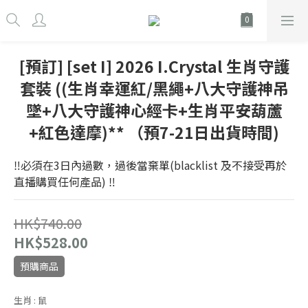
[預訂] [set I] 2026 I.Crystal 生肖守護
套裝 ((生肖幸運紅/黑繩+八大守護神吊
墜+八大守護神心經卡+生肖平安葫蘆
+紅色達摩)** （預7-21日出貨時間)
‼️必須在3日內過數，過後當棄單(blacklist 及不接受再於
直播購買任何產品) ‼️
HK$740.00
HK$528.00
預購商品
生肖
: 鼠