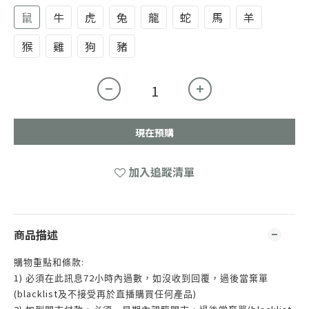
鼠
牛
虎
兔
龍
蛇
馬
羊
猴
雞
狗
豬
現在預購
加入追蹤清單
商品描述
:
購物重點和條款
1)
72
必須在此訊息
小時內過數，如沒收到回覆，過後當棄單
(blacklist
)
及不接受再於直播購買任何產品