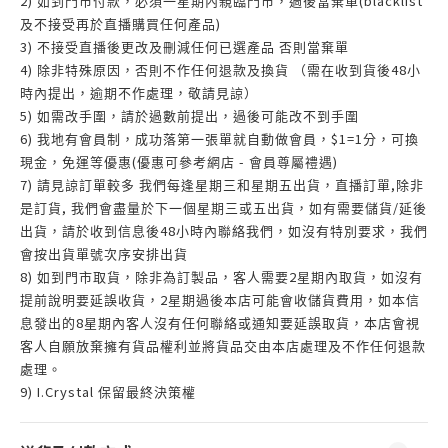
2)
(blacklist
如到門市付款，必須一星期內親臨門市，過後當棄單
)
及不接受再於直播購買任何產品
3)
不接受直播後更改及刪減任何已選產品
否則當棄單
4)
48
除非特殊原因，否則不作任何退款及換貨
（需在收到貨後
小
時內提出，逾期不作處理，敬請見諒）
5)
如需改手圍，請於過數前提出，過後可能改不到手圍
6)
$1=1
我地有會員制，成功落第一張單就自動做會員，
分，可換
(
-
)
現金，免運等優惠
優惠可參考網店
會員尊屬禮遇
7)
,
請見諒訂單較多
我們每逢星期三和星期五出貨，直播訂單
除非
,
/
是訂貨
我們會盡量於下一個星期三或五出貨，如有需要儲貨
延後
48
出貨，請於收到信息後
小時內聯絡我們，如沒有特別要求，我們
會按出貨單號次序安排出貨
8)
2
如到門市取貨，除非為訂製品，客人需要
星期內取貨，如沒有
2
提前說明要延誤收貨，
星期過後本店可能會收儲貨費用，如本信
8
息發出的
星期內客人沒有任何聯絡或通知要延誤取貨，本店會視
客人自願放棄擁有貨品權利並將貨品交由本店處理及不作任何退款
處理。
9) I.Crystal
保留最終決策權