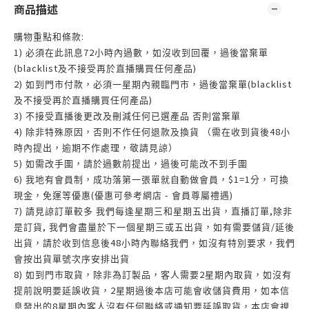
商品描述
:
購物重點和條款
1)
72
必須在此訊息
小時內過數，如沒收到回覆，過後當棄單
(blacklist
)
及不接受再於直播購買任何產品
2)
(blacklist
如到門市付款，必須一星期內親臨門市，過後當棄單
)
及不接受再於直播購買任何產品
3)
不接受直播後更改及刪減任何已選產品
否則當棄單
4)
48
除非特殊原因，否則不作任何退款及換貨
（需在收到貨後
小
時內提出，逾期不作處理，敬請見諒）
5)
如需改手圍，請於過數前提出，過後可能改不到手圍
6)
$1=1
我地有會員制，成功落第一張單就自動做會員，
分，可換
(
-
)
現金，免運等優惠
優惠可參考網店
會員尊屬禮遇
7)
,
請見諒訂單較多
我們每逢星期三和星期五出貨，直播訂單
除非
,
/
是訂貨
我們會盡量於下一個星期三或五出貨，如有需要儲貨
延後
48
出貨，請於收到信息後
小時內聯絡我們，如沒有特別要求，我們
會按出貨單號次序安排出貨
8)
2
如到門市取貨，除非為訂製品，客人需要
星期內取貨，如沒有
2
提前說明要延誤收貨，
星期過後本店可能會收儲貨費用，如本信
8
息發出的
星期內客人沒有任何聯絡或通知要延誤取貨，本店會視